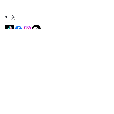
社交
地址
中国深圳市横岗镇简龙村简龙街5
号，518115
成为我们的会员
现在就订阅