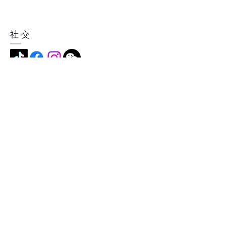
社交
地址
中国深圳市横岗镇简龙村简龙街5
号，518115
成为我们的会员
现在就订阅