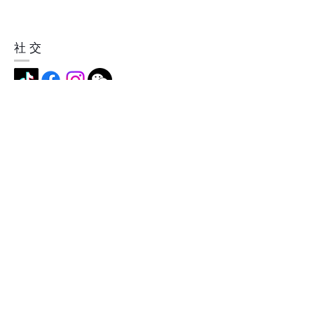
社交
地址
中国深圳市横岗镇简龙村简龙街5
号，518115
成为我们的会员
现在就订阅