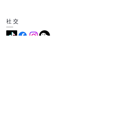
社交
地址
中国深圳市横岗镇简龙村简龙街5
号，518115
成为我们的会员
现在就订阅