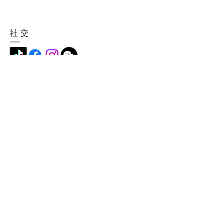
社交
地址
中国深圳市横岗镇简龙村简龙街5
号，518115
成为我们的会员
现在就订阅