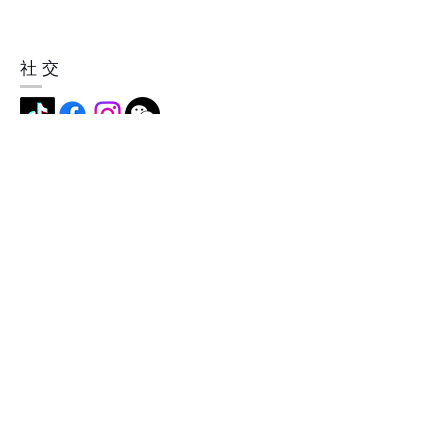
社交
地址
中国深圳市横岗镇简龙村简龙街5
号，518115
成为我们的会员
现在就订阅