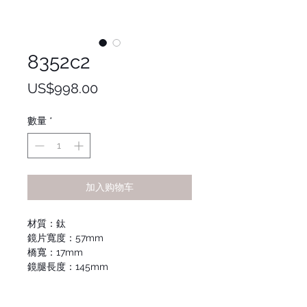
8352c2
價
US$998.00
格
數量
*
加入购物车
材質：鈦
鏡片寬度：57mm
橋寬：17mm
鏡腿長度：145mm