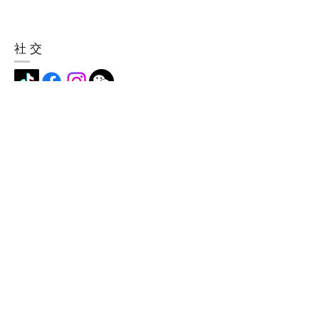
社交
地址
中国深圳市横岗镇简龙村简龙街5
号，518115
成为我们的会员
现在就订阅