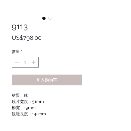
9113
價
US$798.00
格
數量
*
加入购物车
材質：鈦
鏡片寬度：51mm
橋寬：19mm
鏡腿長度：142mm